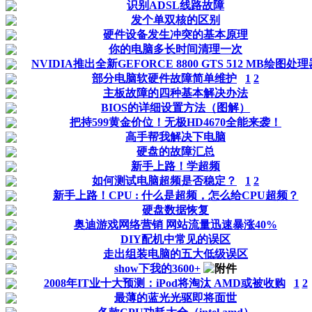
识别ADSL线路故障
发个单双核的区别
硬件设备发生冲突的基本原理
你的电脑多长时间清理一次
NVIDIA推出全新GEFORCE 8800 GTS 512 MB绘图处
部分电脑软硬件故障简单维护
1
2
主板故障的四种基本解决办法
BIOS的详细设置方法（图解）
把持599黄金价位！无极HD4670全能来袭！
高手帮我解决下电脑
硬盘的故障汇总
新手上路！学超频
如何测试电脑超频是否稳定？
1
2
新手上路！CPU : 什么是超频，怎么给CPU超频？
硬盘数据恢复
奥迪游戏网络营销 网站流量迅速暴涨40%
DIY配机中常见的误区
走出组装电脑的五大低级误区
show下我的3600+
2008年IT业十大预测：iPod将淘汰 AMD或被收购
1
2
最薄的蓝光光驱即将面世