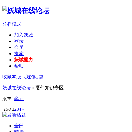
分栏模式
加入妖城
登录
会员
搜索
妖城魔力
帮助
收藏本版
|
我的话题
妖城在线论坛
» 硬件知识专区
版主:
弈云
150
1
2
3
4
››
全部
精华