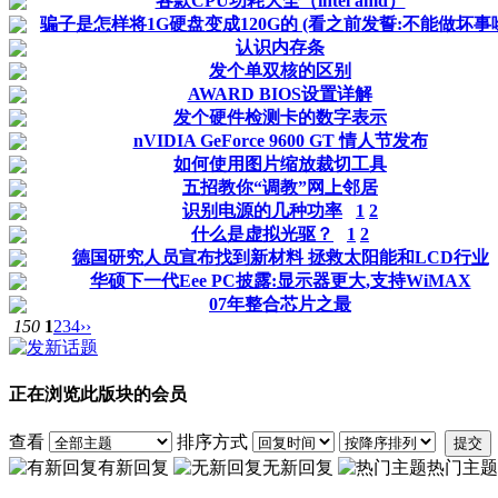
各款CPU功耗大全（intel amd）
骗子是怎样将1G硬盘变成120G的 (看之前发誓:不能做坏事哟
认识内存条
发个单双核的区别
AWARD BIOS设置详解
发个硬件检测卡的数字表示
nVIDIA GeForce 9600 GT 情人节发布
如何使用图片缩放裁切工具
五招教你“调教”网上邻居
识别电源的几种功率
1
2
什么是虚拟光驱？
1
2
德国研究人员宣布找到新材料 拯救太阳能和LCD行业
华硕下一代Eee PC披露:显示器更大,支持WiMAX
07年整合芯片之最
150
1
2
3
4
››
正在浏览此版块的会员
查看
排序方式
提交
有新回复
无新回复
热门主题