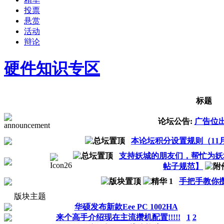
投票
悬赏
活动
辩论
硬件知识专区
标题
论坛公告:
广告位
本论坛积分设置规则（11
支持妖城的朋友们，帮忙为妖
帖子规范】
手把手教你
版块主题
华硕发布新款Eee PC 1002HA
来个高手介绍现在主流攒机配置!!!!!
1
2