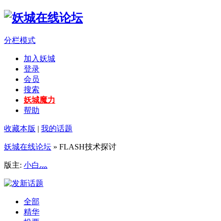
分栏模式
加入妖城
登录
会员
搜索
妖城魔力
帮助
收藏本版
|
我的话题
妖城在线论坛
» FLASH技术探讨
版主:
小白灬
全部
精华