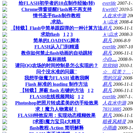
给FLASH初学者的10点制作经验(转)
everlife
2007-1-
Chrome弹窗提醒Flash将不再支持
fcwr007
2019-5
情书圣手flash制作教程
人在水中游
20
.求助..
ｋ|尛水
2008-4
【转载】Flash中简单跟踪弹的一种计算方法
易凡
2006-11-1
求助flash
1
2
3
ｋ|尛水
2008-3
简单的LOADING脚本
易凡
2006-8-9
FLASH从入门到精通
everlife
2007-10
教你如何禁止flash动画的自动跳转
易凡
2006-11-1
鼠标画线
小白灬
2008-9-
请问QQ农场的时间控制是怎么实现的？
欣欣BB
2010-1
问个没水准的问题``
☆﹎唍羙﹖﹎
我想学做魔力FLASH 谁教我啊
雪的沉寂
2008
Flash 标准的 loading 制作方法
易凡
2006-11-1
【转载】屏蔽 flash 右键的方法
1
2
易凡
2006-11-1
FLASH在线视频网站
1
2
everlife
2007-1-
Photoshop把照片转成柔美的仿手绘效果
人在水中游
20
求！魔力人物素材！
78313885
2009
FLASH特效应用：实现动态模糊效果
易凡
2006-11-1
[求图]魔力宝贝4大精灵
暗夜风精灵
20
flash教程-Action 简明解释
小雨曲
2009-1-