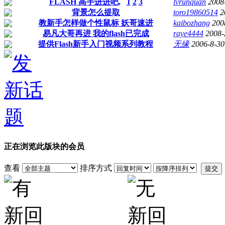
FLASH 高手进进吧,
1
2
3
lvrunquan
2008
背景怎么提取
toro19860514
2
教新手怎样做个性鼠标 妖哥速进
kaibozhang
200
易凡大哥再进 我的flash已完成
raye4444
2008-
提供Flash新手入门视频系列教程
无缘
2006-8-30
正在浏览此版块的会员
查看
排序方式
提交