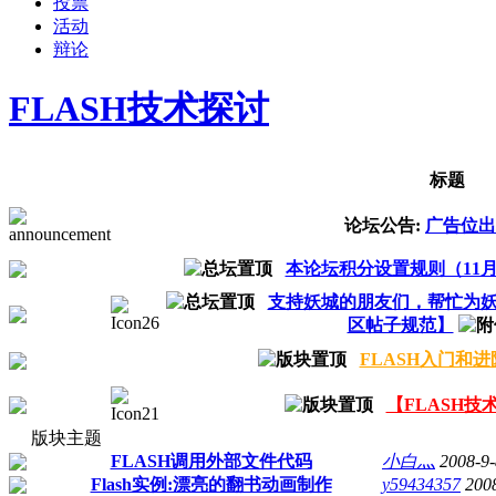
投票
活动
辩论
FLASH技术探讨
标题
论坛公告:
广告位出
本论坛积分设置规则（11月
支持妖城的朋友们，帮忙为
区帖子规范】
FLASH入门和
【FLASH技
版块主题
FLASH调用外部文件代码
小白灬
2008-9-
Flash实例:漂亮的翻书动画制作
y59434357
200