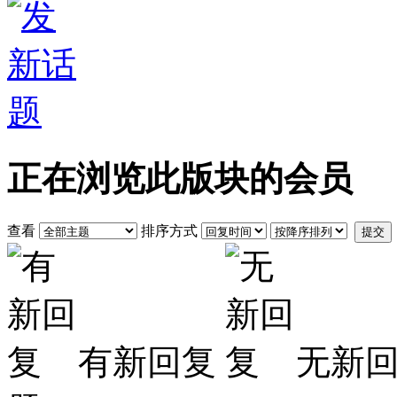
正在浏览此版块的会员
查看
排序方式
提交
有新回复
无新