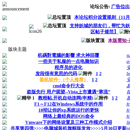
论坛公告:
广告位出
本论坛积分设置规则（11月
支持妖城的朋友们，帮忙为妖
区帖子规范】
本版需知~
版块主题
机碼對電腦的影響 求大神回覆
s
一些关于私服的一点电脑知识
a
程序员的进化
发段很有意思的代码
1
2
b
装机软件~（个人推荐）
1
2
cmd命令行大全
盗版先行 用户观望--Vista上市遭遇“寒流”
教程帖.开机自动连网(申精)
1
2
F1～F12在Windows系统中的作用
fe
18招让你的xp系统运行的更快
fe
网络上最经典的DOS命令
fe
Vmware下的网络设置及三种工作模式介绍
l
共享第四弹>>>>电脑城装机旗舰版发放>>>>5月30日更新
n