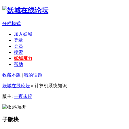
分栏模式
加入妖城
登录
会员
搜索
妖城魔力
帮助
收藏本版
|
我的话题
妖城在线论坛
» 计算机系统知识
版主:
一夜未碎
子版块