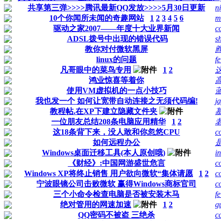
共享第三弹>>>>腾讯最新QQ发放>>>>5月30日更新
n
10个你闻所未闻的奇趣网站
1
2
3
4
5
6
m
驱动之家2007——年度十大业界新闻
c
ADSL拨号中出现的错误代码
s
教你对付微软黑屏
linux的问题
fe
凡哥眼中的菜鸟专用
1
2
鸿业惊喜等着你
使用VM虚拟机的一点小技巧
我也发一个 如何让宽带自动连接之无须代码编!
ja
教程帖.在XP下建立隐藏文件夹
一位朋友总结208条电脑应用精华
1
2
这18条背下来，没人敢和你忽悠CPU
c
如何远程办公
Windows桌面迁移工具(本人原创哦)
i
《财经》:中国网游盛世危言
c
Windows XP将终止销售 用户欲向微软“集体请愿
1
2
c
宁波眼镜公司击败微软 赢得Windows商标官司
c
三个小命令检查电脑是否被安装木马
fe
绝对管用的网速加速
1
2
g
QQ密码不被盗 三绝杀
c