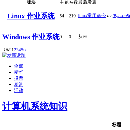
版块
主题
帖数
最后发表
Linux 作业系统
linux常用命令
by
09jeson9
54
219
Windows 作业系统
从未
0
0
168
1
2
3
4
5
››
全部
精华
投票
悬赏
活动
计算机系统知识
标题