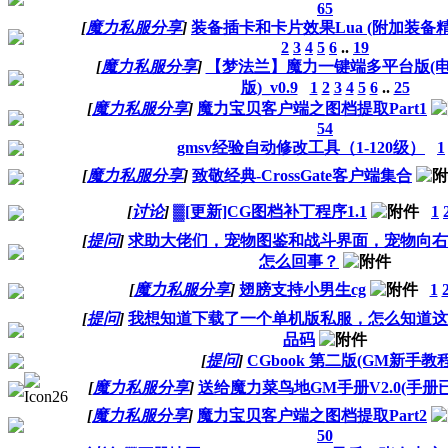
65
[
魔力私服分享
]
装备插卡和卡片效果Lua (附加装备
2
3
4
5
6
..
19
[
魔力私服分享
]
【梦法兰】魔力一键端多平台版(
版)_v0.9
1
2
3
4
5
6
..
25
[
魔力私服分享
]
魔力宝贝客户端之图档提取Part1
54
gmsv经验自动修改工具（1-120级）
1
[
魔力私服分享
]
致敬经典-CrossGate客户端集合
[
讨论
]
▓[更新]CG图档补丁程序1.1
1
[
提问
]
求助大佬们，宠物图鉴和战斗界面，宠物向右
怎么回事？
[
魔力私服分享
]
翅膀支持小男生cg
1
[
提问
]
我想知道下载了一个单机版私服，怎么知道这
品码
[
提问
]
CGbook 第二版(GM新手教程
[
魔力私服分享
]
送给魔力菜鸟地GM手册V2.0(手册
[
魔力私服分享
]
魔力宝贝客户端之图档提取Part2
50