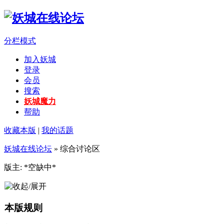
分栏模式
加入妖城
登录
会员
搜索
妖城魔力
帮助
收藏本版
|
我的话题
妖城在线论坛
» 综合讨论区
版主: *空缺中*
本版规则