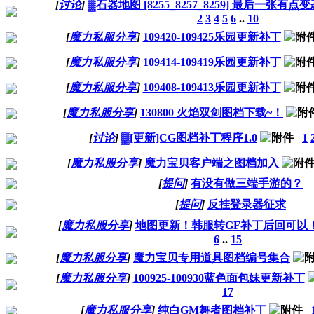
[
讨论
]
▓石器地图 [8255_8257_8259] 最后一张有
2
3
4
5
6
..
10
[
魔力私服分享
]
109420-109425乐园更新补丁
[
魔力私服分享
]
109414-109419乐园更新补丁
[
魔力私服分享
]
109408-109413乐园更新补丁
[
魔力私服分享
]
130800 火焰双剑图档下载~！
[
讨论
]
▓[更新]CG图档补丁程序1.0
1
[
魔力私服分享
]
魔力宝贝客户端之图档加入
[
提问
]
有没有做三端手游的？
[
提问
]
反挂登录器征求
[
魔力私服分享
]
地图更新！韩服转GF补丁后回可以
6
..
15
[
魔力私服分享
]
魔力宝贝专用道具图档编号集合
[
魔力私服分享
]
100925-100930蓝色面包妹更新补丁
17
[
魔力私服分享
]
纯白GM舞者图档补丁