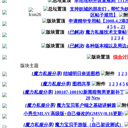
本论坛积分设置规则（11月
支持妖城的朋友们，帮忙为
区帖子规范】
申请精华专用帖【2008.4.
4
5
6
..
25
[
已解决
]
魔力私服技术文章帖
1
2
3
4
[
已解决
]
各种版本端以及周边
综合讨
版块主题
[
魔力私服分享
]
结城明日奈送图档
1
2
3
[
魔力私服分享
]
图档共享
1
2
3
4
5
[
魔力私服分享
]
100187-100192新黑暗熊男更新补丁
20
New
[
魔力私服分享
]
魔力宝贝客户端之基础讲解篇
小男生MLSV高级版+自己修改的GMSV(8.16更新)
7
[
魔力私服分享
]
魔力宝贝手游版（自己架设测试）