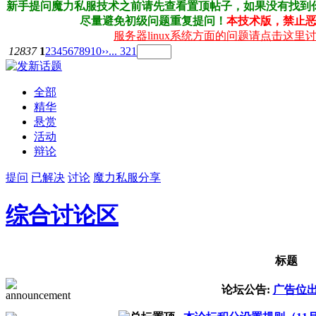
新手提问
魔力私服技术
之前请先查看置顶帖子，如果没有找到
尽量避免初级问题重复提问！
本技术版，禁止
服务器linux系统方面的问题请点击这里
12837
1
2
3
4
5
6
7
8
9
10
››
... 321
全部
精华
悬赏
活动
辩论
提问
已解决
讨论
魔力私服分享
综合讨论区
标题
论坛公告:
广告位