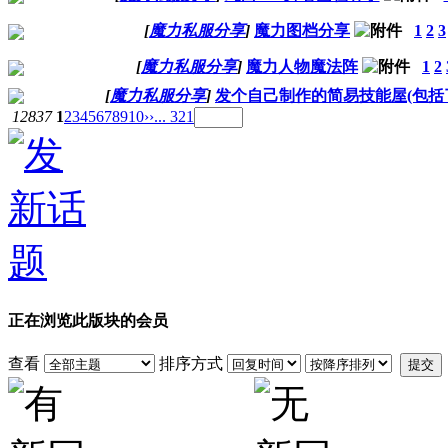
[
魔力私服分享
]
魔力图档分享
1
2
3
[
魔力私服分享
]
魔力人物魔法阵
1
2
[
魔力私服分享
]
发个自己制作的简易技能屋(包括
12837
1
2
3
4
5
6
7
8
9
10
››
... 321
正在浏览此版块的会员
查看
排序方式
提交