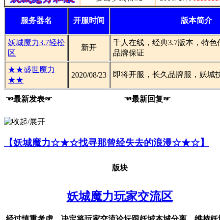
服务器名
开服时间
版本简介
妖城魔力3.7轻松
千人在线，经典3.7版本，特
新开
区
品牌保证
★★盛世魔力
即将开服，长久品牌服，妖城
2020/08/23
★★
☜最新发表☞
☜最新回复☞
【妖城魔力☆★☆找寻那曾经失去的浪漫☆★☆】
版块
妖城魔力玩家交流区
经过慎重考虑，决定将玩家交流论坛跟妖城本城分离，维持妖