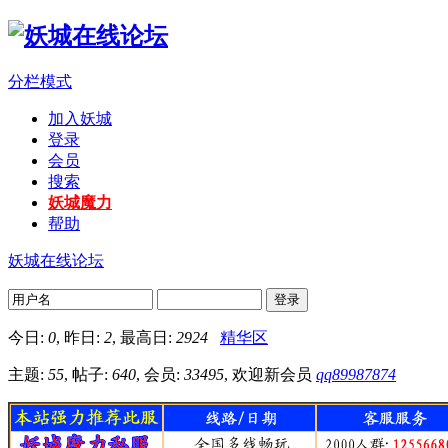
分栏模式
加入妖城
登录
会员
搜索
妖城魔力
帮助
妖城在线论坛
登录
今日:
0
, 昨日:
2
, 最高日:
2924
精华区
主题:
55
, 帖子:
640
, 会员:
33495
, 欢迎新会员
qq89987874